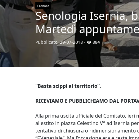
Cronaca
Senologia Isernia, b
Martedì appuntament
Pubblicato:
29-07-2018
-
884
“Basta scippi al territorio”.
RICEVIAMO E PUBBLICHIAMO DAL PORTAV
Alla prima uscita ufficiale del Comitato, ieri
allestito in piazza Celestino V° ad Isernia pe
tentativo di chiusura o ridimensionamento de
“F.Veneziale”. Ma l’occasione era e resta im