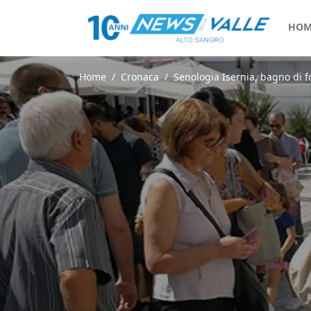
HOM
Home
Cronaca
Senologia Isernia, bagno di f