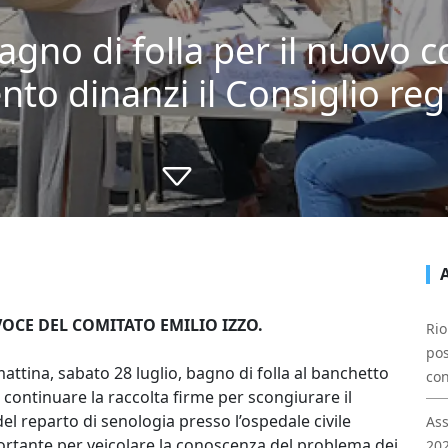
agno di folla per il nuovo 
o dinanzi il Consiglio reg
OCE DEL COMITATO EMILIO IZZO.
Rio
pos
 mattina, sabato 28 luglio, bagno di folla al banchetto
con
r continuare la raccolta firme per scongiurare il
l reparto di senologia presso l’ospedale civile
Ass
portante per veicolare la conoscenza del problema dei
202