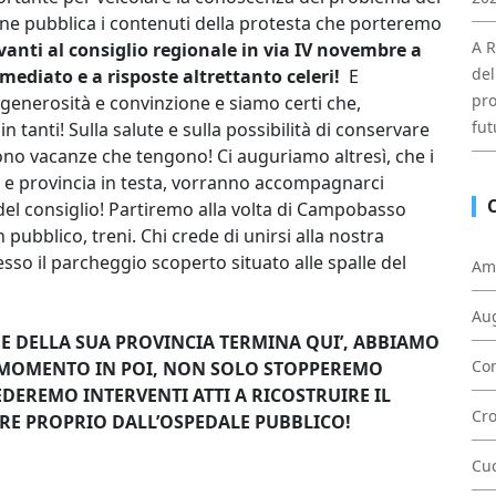
one pubblica i contenuti della protesta che porteremo
A R
avanti al consiglio regionale in via IV novembre a
del
mediato e a risposte altrettanto celeri!
E
pro
generosità e convinzione e siamo certi che,
fut
tanti! Sulla salute e sulla possibilità di conservare
sono vacanze che tengono! Ci auguriamo altresì, che i
ni e provincia in testa, vorranno accompagnarci
 del consiglio! Partiremo alla volta di Campobasso
ubblico, treni. Chi crede di unirsi alla nostra
sso il parcheggio scoperto situato alle spalle del
Am
Au
A E DELLA SUA PROVINCIA TERMINA QUI’, ABBIAMO
Con
MOMENTO IN POI, NON SOLO STOPPEREMO
EDEREMO INTERVENTI ATTI A RICOSTRUIRE IL
Cr
IRE PROPRIO DALL’OSPEDALE PUBBLICO!
Cu