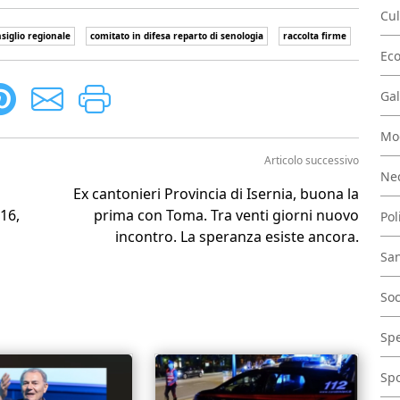
Cul
iglio regionale
comitato in difesa reparto di senologia
raccolta firme
Ec
Gal
Mo
Articolo successivo
Nec
Ex cantonieri Provincia di Isernia, buona la
16,
prima con Toma. Tra venti giorni nuovo
Pol
incontro. La speranza esiste ancora.
San
Soc
Spe
Spo