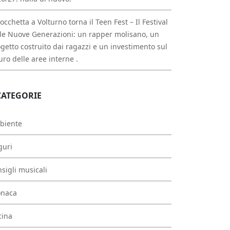
occhetta a Volturno torna il Teen Fest – Il Festival
le Nuove Generazioni: un rapper molisano, un
getto costruito dai ragazzi e un investimento sul
uro delle aree interne .
CATEGORIE
biente
guri
sigli musicali
onaca
cina