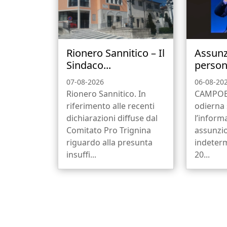
Rionero Sannitico – Il
Assunz
Sindaco...
person
07-08-2026
06-08-20
Rionero Sannitico. In
CAMPOBA
riferimento alle recenti
odierna 
dichiarazioni diffuse dal
l’informa
Comitato Pro Trignina
assunzi
riguardo alla presunta
indeterm
insuffi...
20...