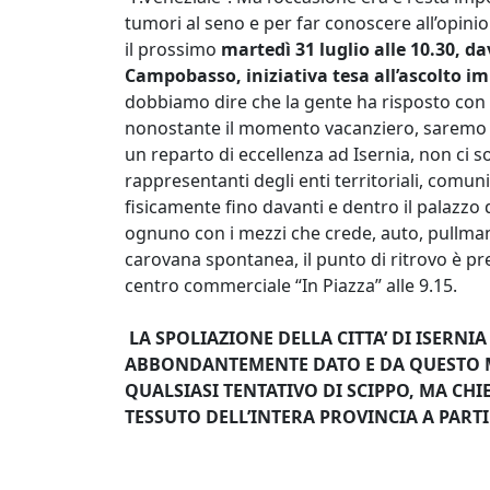
tumori al seno e per far conoscere all’opini
il prossimo
martedì 31 luglio alle 10.30, d
Campobasso, iniziativa tesa all’ascolto im
dobbiamo dire che la gente ha risposto con 
nonostante il momento vacanziero, saremo in 
un reparto di eccellenza ad Isernia, non ci 
rappresentanti degli enti territoriali, comu
fisicamente fino davanti e dentro il palazzo
ognuno con i mezzi che crede, auto, pullman p
carovana spontanea, il punto di ritrovo è pre
centro commerciale “In Piazza” alle 9.15.
LA SPOLIAZIONE DELLA CITTA’ DI ISERNI
ABBONDANTEMENTE DATO E DA QUESTO 
QUALSIASI TENTATIVO DI SCIPPO, MA CHI
TESSUTO DELL’INTERA PROVINCIA A PART