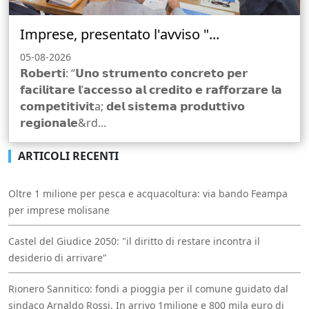
Imprese, presentato l'avviso "...
05-08-2026
𝗥𝗼𝗯𝗲𝗿𝘁𝗶: “𝗨𝗻𝗼 𝘀𝘁𝗿𝘂𝗺𝗲𝗻𝘁𝗼 𝗰𝗼𝗻𝗰𝗿𝗲𝘁𝗼 𝗽𝗲𝗿
𝗳𝗮𝗰𝗶𝗹𝗶𝘁𝗮𝗿𝗲 𝗹’𝗮𝗰𝗰𝗲𝘀𝘀𝗼 𝗮𝗹 𝗰𝗿𝗲𝗱𝗶𝘁𝗼 𝗲 𝗿𝗮𝗳𝗳𝗼𝗿𝘇𝗮𝗿𝗲 𝗹𝗮
𝗰𝗼𝗺𝗽𝗲𝘁𝗶𝘁𝗶𝘃𝗶𝘁a; 𝗱𝗲𝗹 𝘀𝗶𝘀𝘁𝗲𝗺𝗮 𝗽𝗿𝗼𝗱𝘂𝘁𝘁𝗶𝘃𝗼
𝗿𝗲𝗴𝗶𝗼𝗻𝗮𝗹𝗲&rd...
ARTICOLI RECENTI
Oltre 1 milione per pesca e acquacoltura: via bando Feampa
per imprese molisane
Castel del Giudice 2050: "il diritto di restare incontra il
desiderio di arrivare"
Rionero Sannitico: fondi a pioggia per il comune guidato dal
sindaco Arnaldo Rossi. In arrivo 1milione e 800 mila euro di