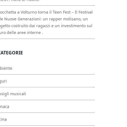
occhetta a Volturno torna il Teen Fest – Il Festival
le Nuove Generazioni: un rapper molisano, un
getto costruito dai ragazzi e un investimento sul
uro delle aree interne .
CATEGORIE
biente
guri
sigli musicali
onaca
cina