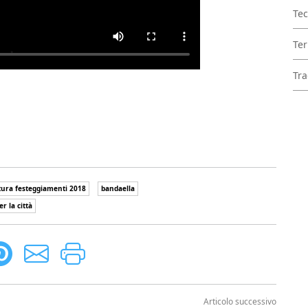
Tec
Ter
Tra
tura festeggiamenti 2018
bandaella
er la città
Articolo successivo