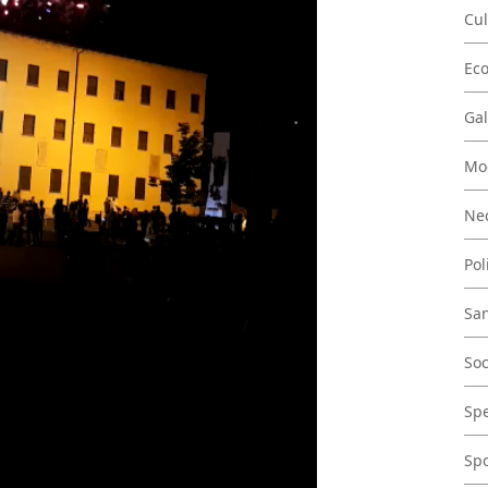
Cul
Ec
Gal
Mo
Nec
Pol
San
Soc
Spe
Spo