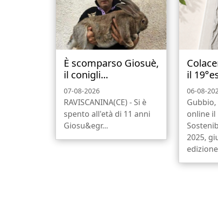
È scomparso Giosuè,
Colace
il conigli...
il 19°e
07-08-2026
06-08-20
RAVISCANINA(CE) - Si è
Gubbio, 
spento all'età di 11 anni
online i
Giosu&egr...
Sostenib
2025, gi
edizione,