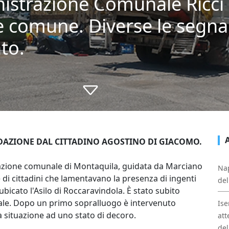
istrazione Comunale Ricci a
e comune. Diverse le segnal
ato.
DAZIONE DAL CITTADINO AGOSTINO DI GIACOMO.
azione comunale di Montaquila, guidata da Marciano
Nap
e di cittadini che lamentavano la presenza di ingenti
del
a ubicato l'Asilo di Roccaravindola. È stato subito
cipale. Dopo un primo sopralluogo è intervenuto
Ise
 la situazione ad uno stato di decoro.
att
del