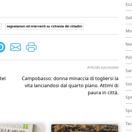
Ec
Gal
a
segnalazioni ed interventi su richiesta dei cittadini
Mo
Nec
Pol
Articolo successivo
San
tel
Campobasso: donna minaccia di togliersi la
Soc
vita lanciandosi dal quarto piano. Attimi di
paura in città.
Spe
Spo
Tec