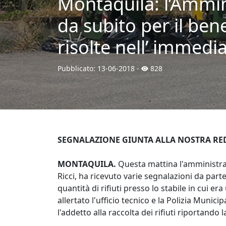
Montaquila: l’Ammin
da subito per il ben
risolte nell’ immedi
Pubblicato:
13-06-2018
-
828
SEGNALAZIONE GIUNTA ALLA NOSTRA RE
MONTAQUILA.
Questa mattina l'amministr
Ricci, ha ricevuto varie segnalazioni da part
quantità di rifiuti presso lo stabile in cui er
allertato l'ufficio tecnico e la Polizia Muni
l'addetto alla raccolta dei rifiuti riportando