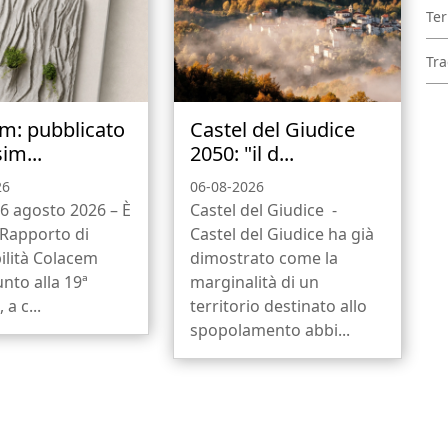
Ter
Tra
m: pubblicato
Castel del Giudice
sim...
2050: "il d...
26
06-08-2026
6 agosto 2026 – È
Castel del Giudice -
l Rapporto di
Castel del Giudice ha già
ilità Colacem
dimostrato come la
unto alla 19ª
marginalità di un
 a c...
territorio destinato allo
spopolamento abbi...