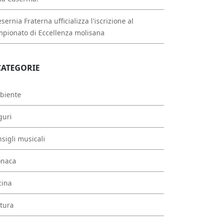
esernia Fraterna ufficializza l'iscrizione al
pionato di Eccellenza molisana
CATEGORIE
biente
guri
sigli musicali
onaca
cina
tura