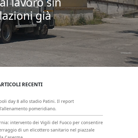
l lavoro sin
azioni già
ARTICOLI RECENTI
oli day 8 allo stadio Patini. Il report
l'allenamento pomeridiano.
rnia: intervento dei Vigili del Fuoco per consentire
erraggio di un elicottero sanitario nel piazzale
la Caserma.