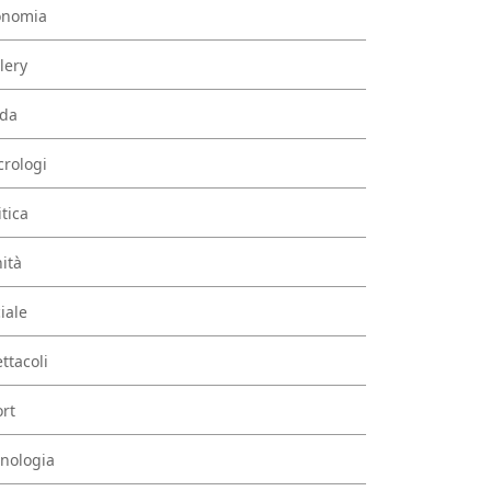
onomia
lery
da
rologi
itica
ità
iale
ttacoli
rt
nologia