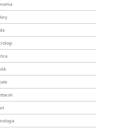
onomia
lery
da
rologi
itica
ità
iale
ttacoli
rt
nologia