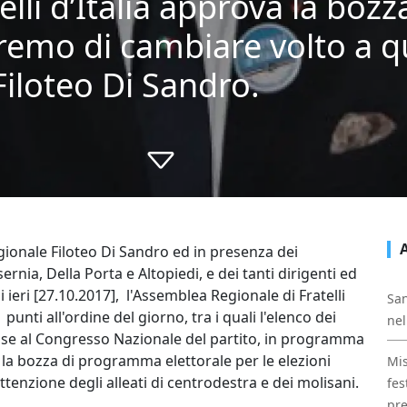
lli d’Italia approva la bozz
emo di cambiare volto a qu
Filoteo Di Sandro.
gionale Filoteo Di Sandro ed in presenza dei
rnia, Della Porta e Altopiedi, e dei tanti dirigenti ed
 di ieri [27.10.2017], l'Assemblea Regionale di Fratelli
San
punti all'ordine del giorno, tra i quali l'elenco dei
nel
ise al Congresso Nazionale del partito, in programma
e la bozza di programma elettorale per le elezioni
Mis
ttenzione degli alleati di centrodestra e dei molisani.
fes
pre