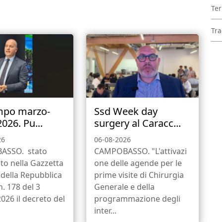
Ter
Tra
mpo marzo-
Ssd Week day
2026. Pu...
surgery al Caracc...
26
06-08-2026
ASSO. stato
CAMPOBASSO. "L'attivazi
to nella Gazzetta
one delle agende per le
e della Repubblica
prime visite di Chirurgia
n. 178 del 3
Generale e della
026 il decreto del
programmazione degli
inter...