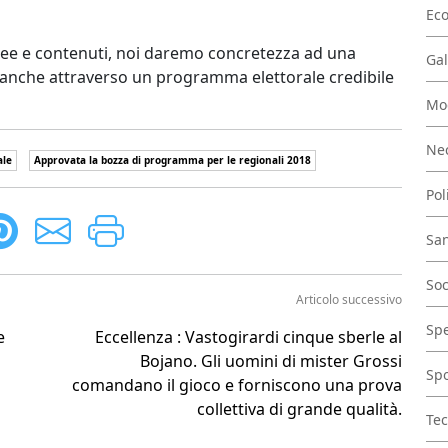
Ec
 idee e contenuti, noi daremo concretezza ad una
Gal
, anche attraverso un programma elettorale credibile
Mo
Nec
ale
Approvata la bozza di programma per le regionali 2018
Pol
San
Soc
Articolo successivo
Spe
e
Eccellenza : Vastogirardi cinque sberle al
Bojano. Gli uomini di mister Grossi
Spo
l
comandano il gioco e forniscono una prova
collettiva di grande qualità.
Tec