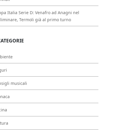
pa Italia Serie D: Venafro ad Anagni nel
liminare, Termoli già al primo turno
CATEGORIE
biente
guri
sigli musicali
onaca
cina
tura