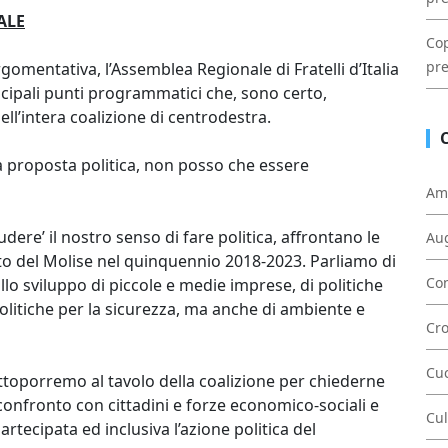
ALE
Cop
pre
mentativa, l’Assemblea Regionale di Fratelli d’Italia
incipali punti programmatici che, sono certo,
ll’intera coalizione di centrodestra.
va proposta politica, non posso che essere
Am
udere’ il nostro senso di fare politica, affrontano le
Au
lto del Molise nel quinquennio 2018-2023. Parliamo di
Con
lo sviluppo di piccole e medie imprese, di politiche
politiche per la sicurezza, ma anche di ambiente e
Cr
Cu
ottoporremo al tavolo della coalizione per chiederne
onfronto con cittadini e forze economico-sociali e
Cul
rtecipata ed inclusiva l’azione politica del